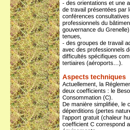
- des orientations et une
de travail présentées pa
conférences consultatives
professionnels du bâtiment
gouvernance du Grenelle).
tenues,
- des groupes de travail a
avec des professionnels de
difficultés spécifiques c
tertiaires (aéroports…).
Aspects techniques
Actuellement, la Régleme
deux coefficients : le Beso
Consommation (C).
De manière simplifiée, le 
déperditions (pertes natur
l’apport gratuit (chaleur hu
coefficient C correspond 