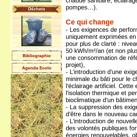
chaude sanitaire, éclairage 
pompes…).
Déchets
Ce qui change
- Les exigences de perfor
uniquement exprimées en
pour plus de clarté : nive
50 kWh/m²/an (et non plus 
Bibliographie
une consommation de réfé
projet),
Agenda Ecolo
- L’introduction d’une exig
minimale du bâti pour le c
l’éclairage artificiel. Cet
l’isolation thermique et p
bioclimatique d’un bâtimen
- La suppression des exig
d’être dans le nouveau cad
- L’introduction de nouvel
des volontés publiques for
énergies renouvelables, ob