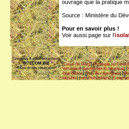
ouvrage que la pratique m
Source : Ministère du Dé
Pour en savoir plus !
Voir aussi page sur l'
isola
Création & référencement
SITECOM.BIZ
[
Canal de Givry
] [
Ecologie au Fémin
Tous droits réservés.
Véhicules
] [
Immobilier Ecologique
] [
Distribution
] [
Voix des Amognes
] [
Mo
sécurité
] [
Les Ferronniers
] [
E-nigme