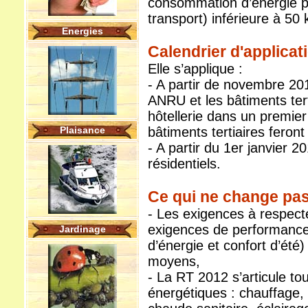
consommation d’énergie pr
transport) inférieure à 50
Energies
Calendrier d'applicat
Elle s’applique :
- A partir de novembre 20
ANRU et les bâtiments tert
hôtellerie dans un premier
Plaisance
bâtiments tertiaires feront 
- A partir du 1er janvier 
résidentiels.
Ce qui ne change pa
- Les exigences à respect
exigences de performanc
Jardinage
d’énergie et confort d’été
moyens,
- La RT 2012 s’articule to
énergétiques : chauffage, 