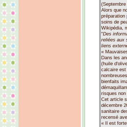
(Septembre
Alors que n
préparation 
soins de pe
Wikipédia, 
"
Des informa
reliées aux
liens extern
« Mauvaises 
Dans les ann
(huile d'oliv
calcaire es
nombreuses 
bienfaits im
démaquillan
risques non 
Cet article 
décembre 20
sanitaire de
recensé ave
« Il est for