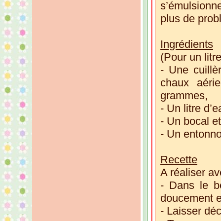
s’émulsionne
plus de prob
Ingrédients
(Pour un lit
- Une cuill
chaux aéri
grammes,
- Un litre d’e
- Un bocal et
- Un entonnoi
Recette
A réaliser a
- Dans le b
doucement et
- Laisser dé