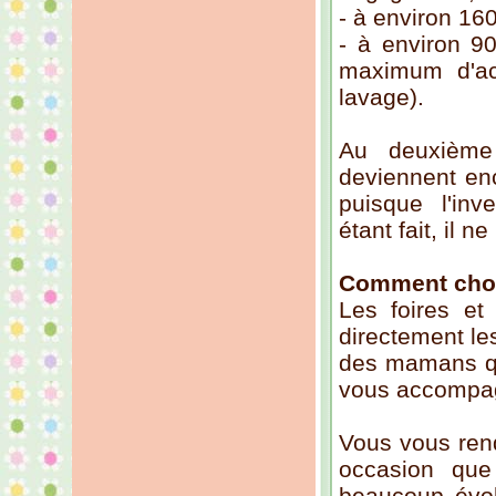
- à environ 160
- à environ 9
maximum d'ac
lavage).
Au deuxième 
deviennent enc
puisque l'inv
étant fait, il ne
Comment choi
Les foires et
directement le
des mamans qui
vous accompag
Vous vous ren
occasion qu
beaucoup évol