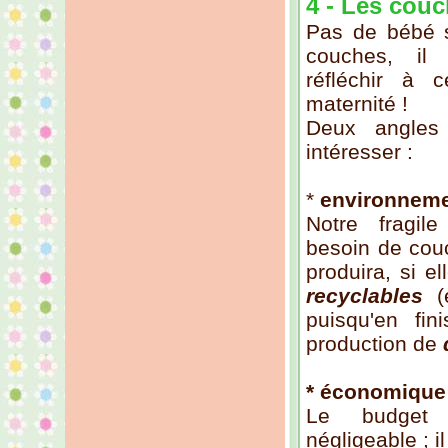
4 - Les cou
Pas de bébé 
couches, il 
réfléchir à 
maternité !
Deux angles 
intéresser :
*
environneme
Notre fragil
besoin de cou
produira, si el
recyclables
(e
puisqu'en fin
production de
* économique
Le budget
négligeable ; il