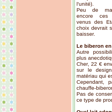
l'unité).
Peu de mar
encore ces 
venus des Et
choix devrait s'
baisser.
Le biberon en
Autre possibi
plus anecdotiqu
Cher, 22 € env
sur le design
matériau qui e
Cependant, p
chauffe-bibero
Pas de conserv
ce type de prod
Quel lait adop