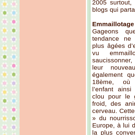
2005 surtout, 
blogs qui part
Emmaillotage
Gageons qu
tendance ne 
plus âgées d’
vu emmaill
saucissonner,
leur nouvea
également qu
18ème, où l
l’enfant ain
clou pour le g
froid, des an
cerveau. Cette
» du nourriss
Europe, à lui 
la plus conve