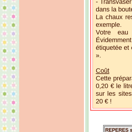
- Transvaser 
dans la boute
La chaux res
exemple.
Votre eau 
Évidemment
étiquetée et
».
Coût
Cette prépar
0,20 € le li
sur les site
20 € !
REPERES sur