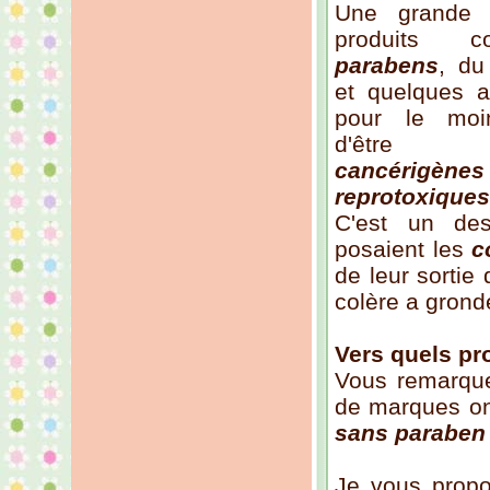
Une grande 
produits c
parabens
, d
et quelques a
pour le moi
d'êt
cancérigènes
reprotoxiques
C'est un de
posaient les
c
de leur sortie
colère a grond
Vers quels pr
Vous remarquer
de marques ont
sans paraben
Je vous propos