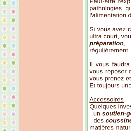
Peut-être l'ex
pathologies q
l'alimentation 
Si vous avez c
ultra court, v
préparation
,
régulièrement,
Il vous faudr
vous reposer e
vous prenez et 
Et toujours un
Accessoires
Quelques inves
- un
soutien-g
- des
coussine
matières natur