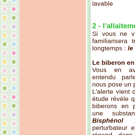
lavable
2 - l'allaite
Si vous ne vo
familiarisera
longtemps :
le
Le biberon en
Vous en av
entendu parle
nous pose un 
L'alerte vien
étude révèle q
biberons en p
une substan
Bisphénol 
perturbateur 
répand dans 