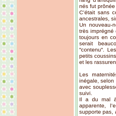
nés fut prônée
C’était sans c
ancestrales, s
Un nouveau-n
très imprégné 
toujours en co
serait beau
"contenu". Le
petits coussin
et les rassuren
Les maternité
inégale, selon
avec souplesse
suivi.
Il a du mal à
apparente, l’
supporte pas, a