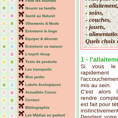
Faire les courses
- allaitement
Nourrir sa famille
- soins,
Santé au Naturel
- couches,
Vêtements & Mode
- jouets,
Entretenir le linge
- alimentatio
Equiper & décorer
Quels choix a
Entretenir sa maison
L'esprit récup
1 - l'allaite
Tests de produits
Si vous le 
Les transports
rapidem
Mon jardin
l'accouchement
mis au sein.
Labels écologiques
C'est alors 
Actualités Conso
rendre compte
Contact
est fait pour tét
Bibliographie
instinctivement
Les Médias en parlent
Pendant votre 