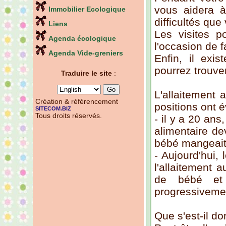
vous aidera à
Immobilier Ecologique
difficultés que
Liens
Les visites p
Agenda écologique
l'occasion de fa
Agenda Vide-greniers
Enfin, il exi
pourrez trouve
Traduire le site
:
L'allaitement 
Création & référencement
positions ont é
SITECOM.BIZ
Tous droits réservés.
- il y a 20 ans
alimentaire de
bébé mangeait 
- Aujourd'hui,
l'allaitement 
de bébé et c
progressivemen
Que s'est-il d