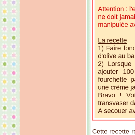
Attention : l
ne doit jamai
manipulée av
La recette
1) Faire fon
d'olive au ba
2) Lorsque 
ajouter 10
fourchette 
une crème ja
Bravo ! Votr
transvaser da
A secouer a
Cette recette r