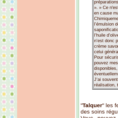
préparations
». » Ce n'es
en cause ma
Chimiquement
l’émulsion d
saponificati
l’huile d’oli
n’est donc 
crème savon
celui génér
Pour sécuris
pouvez mesu
disponibles,
éventuelleme
J’ai souvent
réalisation,
"
Talquer
" les 
des soins régu
Vous pouvez 