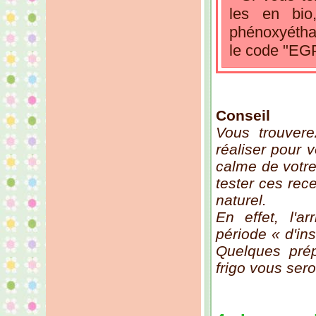
les en bio
phénoxyéthan
le code "EG
Conseil
Vous trouvere
réaliser pour v
calme de votre
tester ces rece
naturel.
En effet, l'a
période « d'ins
Quelques prép
frigo vous ser