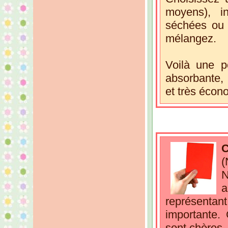
moyens), i
séchées ou 
mélangez.
Voilà une p
absorbante, 
et très écon
C
(
N
a
représenta
importante.
sont chères, 