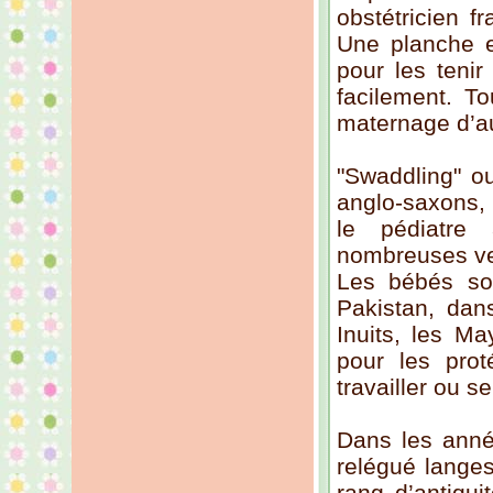
obstétricien f
Une planche en
pour les tenir
facilement. T
maternage d’au
"Swaddling" ou
anglo-saxons, 
le pédiatre 
nombreuses ver
Les bébés so
Pakistan, dan
Inuits, les Ma
pour les prot
travailler ou s
Dans les année
relégué langes
rang d’antiqu