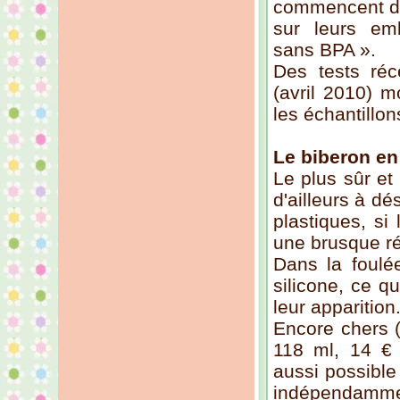
commencent d'
sur leurs em
sans BPA ».
Des tests ré
(avril 2010) m
les échantillon
Le biberon en
Le plus sûr et 
d'ailleurs à d
plastiques, si 
une brusque ré
Dans la foulé
silicone, ce q
leur apparition
Encore chers (
118 ml, 14 € 
aussi possible
indépendamm