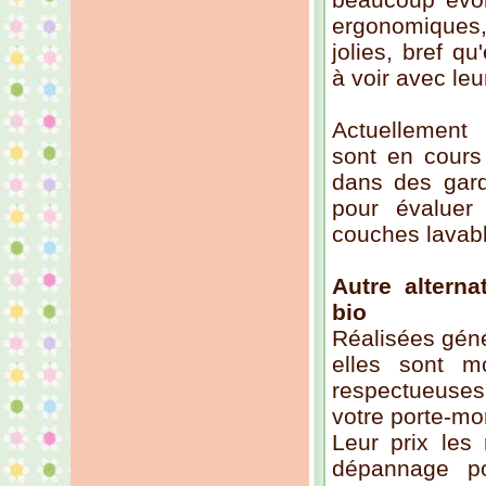
ergonomiques,
jolies, bref qu
à voir avec leu
Actuellemen
sont en cours
dans des gard
pour évaluer
couches lavab
Autre alterna
bio
Réalisées gén
elles sont m
respectueuses
votre porte-mo
Leur prix les
dépannage po