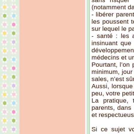
(notamment dans
- libérer pare
les poussent t
sur lequel le p
- santé : les 
insinuant que 
développemen
médecins et u
Pourtant, l’on
minimum, jour 
sales, n’est s
Aussi, lorsque
peu, votre pet
La pratique, 
parents, dans 
et respectueuse
Si ce sujet v