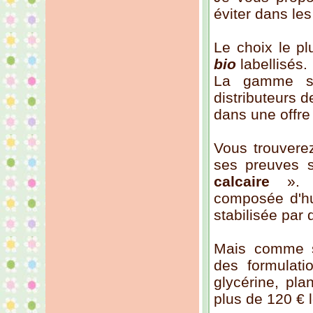
éviter dans les
Le choix le p
bio
labellisés.
La gamme s'e
distributeurs 
dans une offre
Vous trouverez
ses preuves 
calcaire
». Li
composée d'hui
stabilisée par d
Mais comme s
des formulati
glycérine, pla
plus de 120 € le